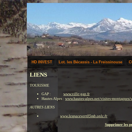
HD INVEST
Lot. les Bécassis - La Freissinouse
C
LIENS
TOURISME
GAP :
www.ville-gap.fr
Hautes Alpes :
www.hautes-alpes.net/visites-montagnes/v
AUTRES LIENS
www.lespacevert05mb.onlc.fr
Supprimer les pu